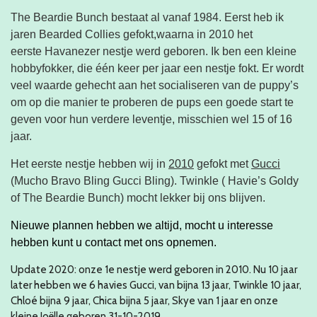
The Beardie Bunch bestaat al vanaf 1984. Eerst heb ik
jaren Bearded Collies gefokt,waarna in 2010 het
eerste Havanezer nestje werd geboren. Ik ben een kleine
hobbyfokker, die één keer per jaar een nestje fokt.
Er wordt
veel waarde gehecht aan het socialiseren van de puppy’s
om op die manier te proberen
de pups een goede start te
geven voor hun verdere leventje, misschien wel 15 of 16
jaar.
Het eerste nestje hebben wij in
2010
gefokt met
Gucci
(Mucho Bravo Bling Gucci Bling). Twinkle ( Havie’s Goldy
of The Beardie Bunch) mocht lekker bij ons blijven.
Nieuwe plannen hebben we altijd, m
ocht u interesse
hebben kunt u contact met ons opnemen.
Update 2020: onze 1e nestje werd geboren in 2010. Nu 10 jaar
later hebben we 6 havies Gucci, van bijna 13 jaar, Twinkle 10 jaar,
Chloé bijna 9 jaar, Chica bijna 5 jaar, Skye van 1 jaar en onze
kleine Joëlle geboren 31-10-2019.