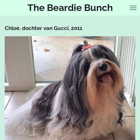
The Beardie Bunch
Ga
direct
naar
de
Chloé, dochter van Gucci, 2011
hoofdinhoud