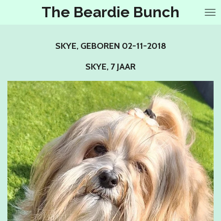
The Beardie Bunch
Ga
direct
naar
de
SKYE, GEBOREN 02-11-2018
hoofdinhoud
SKYE, 7 JAAR